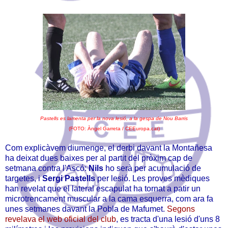
Pastells es lamenta per la nova lesió, a la gespa de Nou Barris
(FOTO: Àngel Garreta / CEEuropa.cat)
Com explicàvem diumenge, el derbi davant la Montañesa
ha deixat dues baixes per al partit del pròxim cap de
setmana contra l'Ascó:
Nils
ho serà per acumulació de
targetes, i
Sergi Pastells
per lesió. Les proves mèdiques
han revelat que el lateral escapulat ha tornat a patir un
microtrencament muscular a la cama esquerra, com ara fa
unes setmanes davant la Pobla de Mafumet.
Segons
revelava el web oficial del club
, es tracta d'una lesió d'uns 8