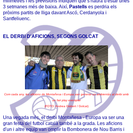
milímetres i les previsions indiquen que s'haurà d'estar unes
3 setmanes més de baixa. Així,
Pastells
es perdria els
pròxims partits de lliga davant Ascó, Cerdanyola i
Santfeliuenc.
EL DERBI D'AFICIONS, SEGONS GOLCAT
Com cada any, les aficions de Montañesa i Europa van generar un ambientàs al derbi amb
un fair play exemplar
(FOTO: Andrea Gisbert / Golcat)
Una vegada més, el derbi Montañesa - Europa va ser una
gran festa del futbol català també a la grada. Les aficions
d'un i altre equip van omplir la Bombonera de Nou Barris i