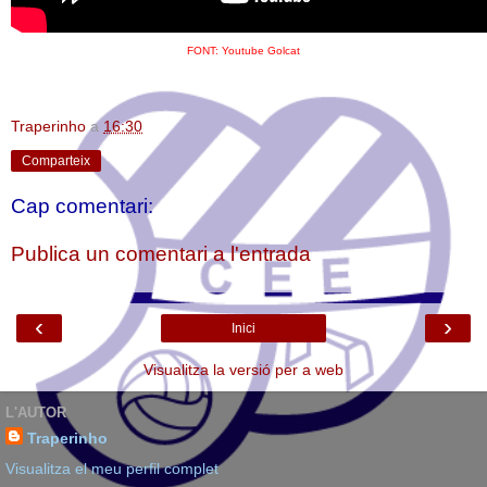
FONT: Youtube Golcat
Traperinho
a
16:30
Comparteix
Cap comentari:
Publica un comentari a l'entrada
‹
›
Inici
Visualitza la versió per a web
L'AUTOR
Traperinho
Visualitza el meu perfil complet